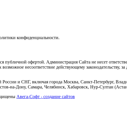
политики конфиденциальности.
тся публичной офертой. Администрация Сайта не несет ответств
их возможное несоответствие действующему законодательству, з
 России и СНГ, включая города Москва, Санкт-Петербург, Влади
тов-на-Дону, Самара, Челябинск, Хабаровск, Нур-Султан (Астан
защищены
Авега-Софт - создание сайтов