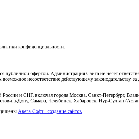
политики конфиденциальности.
тся публичной офертой. Администрация Сайта не несет ответств
их возможное несоответствие действующему законодательству, з
 России и СНГ, включая города Москва, Санкт-Петербург, Влади
тов-на-Дону, Самара, Челябинск, Хабаровск, Нур-Султан (Астан
защищены
Авега-Софт - создание сайтов