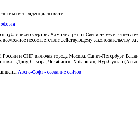
политики конфиденциальности.
 оферта
тся публичной офертой. Администрация Сайта не несет ответств
их возможное несоответствие действующему законодательству, з
 России и СНГ, включая города Москва, Санкт-Петербург, Влади
тов-на-Дону, Самара, Челябинск, Хабаровск, Нур-Султан (Астан
защищены
Авега-Софт - создание сайтов