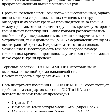
предотвращающими выскальзывание из рук.
Профиль головок Super Lock похож на шестигранный, однако
пятно контакта с крепежом на них смещено к центру,
благодаря чему захват крепежа производится не за грань, а
между гранями, это позволяет откручивать крепеж, у которого
грани имеют повреждения. Такие головки разрабатывались
для большей универсальности: ими можно откручивать как
метрический, так и дюймовый (SAE - американский стандарт)
шестигранный крепеж. Недостатком этого типа головок
можно назвать необходимость точного подбора размера
головки под крепеж, в противном случае такая головка может
легко сорвать грани крепежа.
Торцевые головки СТАНКОИМПОРТ изготовлены из
высококачественной хромо-ванадиевой стали.
Имеют твердость в пределах 45-48 HRC
Весь инструмент компании СТАНКОИМПОРТ соответствует
требованиям стандартов качества ГОСТ и DIN, а по
некоторым параметрам их превосходит.
Страна: Тайвань
Измерение температуры масла: 6-гр. (Super Lock )
Материал изготовления: Хром-ванадий Cr-V