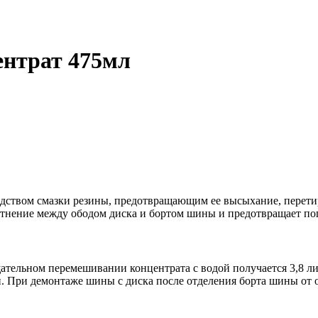
ентрат 475мл
редством смазки резины, предотвращающим ее высыхание, перет
отнение между ободом диска и бортом шины и предотвращает поп
тщательном перемешивании концентрата с водой получается 3,8 
он. При демонтаже шины с диска после отделения борта шины от