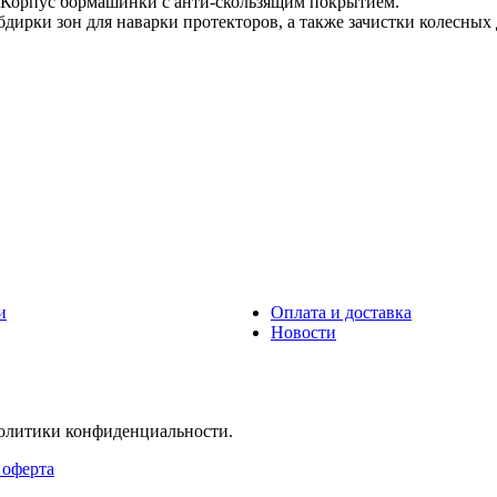
 Корпус бормашинки с анти-скользящим покрытием.
бдирки зон для наварки протекторов, а также зачистки колесных 
и
Оплата и доставка
Новости
политики конфиденциальности.
 оферта