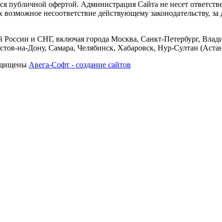
тся публичной офертой. Администрация Сайта не несет ответств
их возможное несоответствие действующему законодательству, з
 России и СНГ, включая города Москва, Санкт-Петербург, Влади
тов-на-Дону, Самара, Челябинск, Хабаровск, Нур-Султан (Астан
защищены
Авега-Софт - создание сайтов