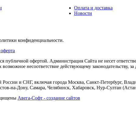
и
Оплата и доставка
Новости
политики конфиденциальности.
 оферта
тся публичной офертой. Администрация Сайта не несет ответств
их возможное несоответствие действующему законодательству, з
 России и СНГ, включая города Москва, Санкт-Петербург, Влади
тов-на-Дону, Самара, Челябинск, Хабаровск, Нур-Султан (Астан
защищены
Авега-Софт - создание сайтов