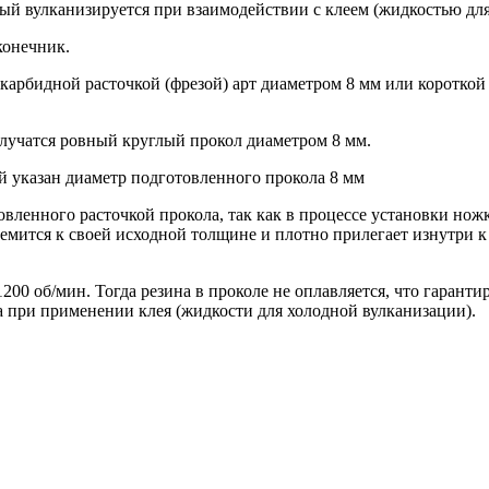
рый вулканизируется при взаимодействии с клеем (жидкостью дл
конечник.
 карбидной расточкой (фрезой) арт диаметром 8 мм или коротко
олучатся ровный круглый прокол диаметром 8 мм.
й указан диаметр подготовленного прокола 8 мм
ленного расточкой прокола, так как в процессе установки ножки
тремится к своей исходной толщине и плотно прилегает изнутри 
200 об/мин. Тогда резина в проколе не оплавляется, что гарант
а при применении клея (жидкости для холодной вулканизации).