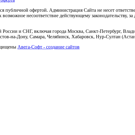
тся публичной офертой. Администрация Сайта не несет ответств
их возможное несоответствие действующему законодательству, з
 России и СНГ, включая города Москва, Санкт-Петербург, Влади
тов-на-Дону, Самара, Челябинск, Хабаровск, Нур-Султан (Астан
защищены
Авега-Софт - создание сайтов