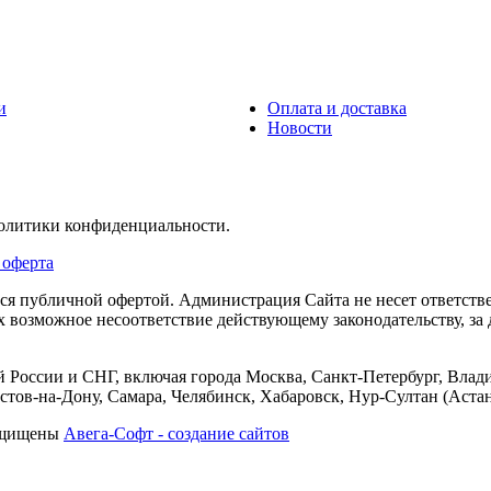
и
Оплата и доставка
Новости
политики конфиденциальности.
 оферта
тся публичной офертой. Администрация Сайта не несет ответств
их возможное несоответствие действующему законодательству, з
 России и СНГ, включая города Москва, Санкт-Петербург, Влади
тов-на-Дону, Самара, Челябинск, Хабаровск, Нур-Султан (Астан
защищены
Авега-Софт - создание сайтов