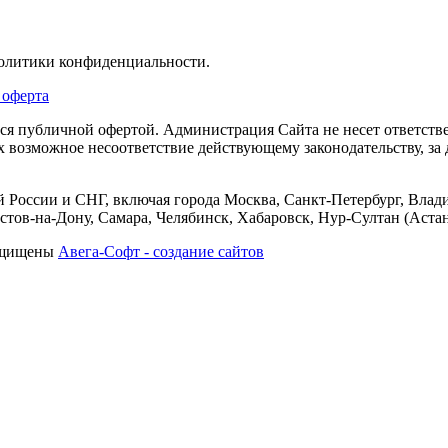
политики конфиденциальности.
 оферта
тся публичной офертой. Администрация Сайта не несет ответств
их возможное несоответствие действующему законодательству, з
 России и СНГ, включая города Москва, Санкт-Петербург, Влади
тов-на-Дону, Самара, Челябинск, Хабаровск, Нур-Султан (Астан
защищены
Авега-Софт - создание сайтов