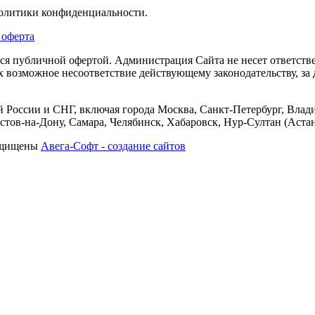
политики конфиденциальности.
 оферта
тся публичной офертой. Администрация Сайта не несет ответств
их возможное несоответствие действующему законодательству, з
 России и СНГ, включая города Москва, Санкт-Петербург, Влади
тов-на-Дону, Самара, Челябинск, Хабаровск, Нур-Султан (Астан
защищены
Авега-Софт - создание сайтов