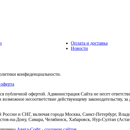
и
Оплата и доставка
Новости
политики конфиденциальности.
 оферта
тся публичной офертой. Администрация Сайта не несет ответств
их возможное несоответствие действующему законодательству, з
 России и СНГ, включая города Москва, Санкт-Петербург, Влади
тов-на-Дону, Самара, Челябинск, Хабаровск, Нур-Султан (Астан
защищены
Авега-Софт - создание сайтов