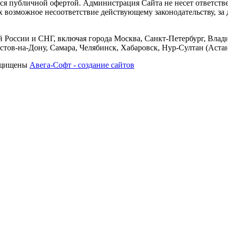
тся публичной офертой. Администрация Сайта не несет ответств
их возможное несоответствие действующему законодательству, з
 России и СНГ, включая города Москва, Санкт-Петербург, Влади
тов-на-Дону, Самара, Челябинск, Хабаровск, Нур-Султан (Астан
защищены
Авега-Софт - создание сайтов