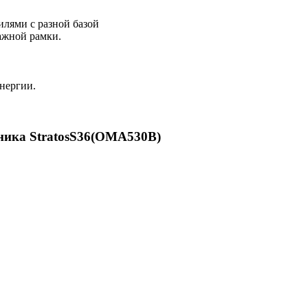
илями с разной базой
ажной рамки.
энергии.
ника StratosS36(OMA530B)