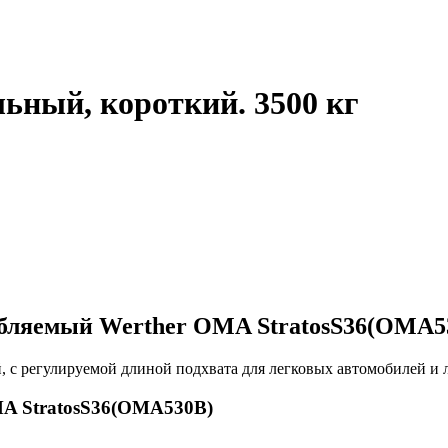
ьный, короткий. 3500 кг
бляемый Werther OMA StratosS36(OMA5
с регулируемой длиной подхвата для легковых автомобилей и л
MA StratosS36(OMA530B)