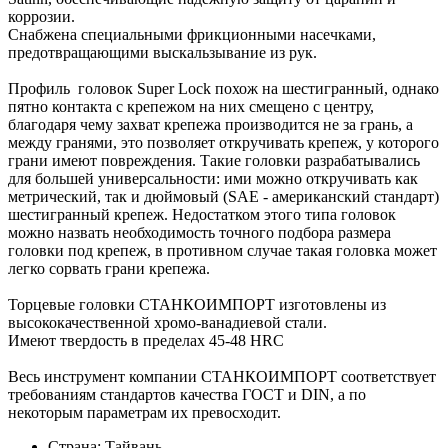
коррозии.
Снабжена специальными фрикционными насечками,
предотвращающими выскальзывание из рук.
Профиль головок Super Lock похож на шестигранный, однако
пятно контакта с крепежом на них смещено с центру,
благодаря чему захват крепежа производится не за грань, а
между гранями, это позволяет откручивать крепеж, у которого
грани имеют повреждения. Такие головки разрабатывались
для большей универсальности: ими можно откручивать как
метрический, так и дюймовый (SAE - американский стандарт)
шестигранный крепеж. Недостатком этого типа головок
можно назвать необходимость точного подбора размера
головки под крепеж, в противном случае такая головка может
легко сорвать грани крепежа.
Торцевые головки СТАНКОИМПОРТ изготовлены из
высококачественной хромо-ванадиевой стали.
Имеют твердость в пределах 45-48 HRC
Весь инструмент компании СТАНКОИМПОРТ соответствует
требованиям стандартов качества ГОСТ и DIN, а по
некоторым параметрам их превосходит.
Страна: Тайвань