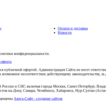
и
Оплата и доставка
Новости
политики конфиденциальности.
 оферта
тся публичной офертой. Администрация Сайта не несет ответств
их возможное несоответствие действующему законодательству, з
 России и СНГ, включая города Москва, Санкт-Петербург, Влади
тов-на-Дону, Самара, Челябинск, Хабаровск, Нур-Султан (Астан
защищены
Авега-Софт - создание сайтов