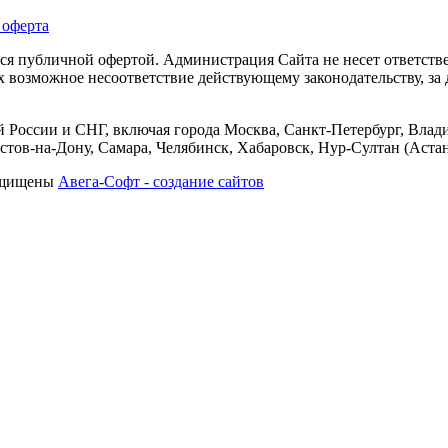
 оферта
тся публичной офертой. Администрация Сайта не несет ответств
их возможное несоответствие действующему законодательству, з
 России и СНГ, включая города Москва, Санкт-Петербург, Влади
тов-на-Дону, Самара, Челябинск, Хабаровск, Нур-Султан (Астан
защищены
Авега-Софт - создание сайтов