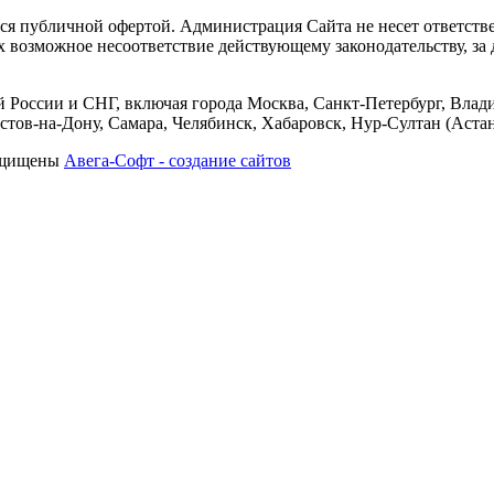
тся публичной офертой. Администрация Сайта не несет ответств
их возможное несоответствие действующему законодательству, з
 России и СНГ, включая города Москва, Санкт-Петербург, Влади
тов-на-Дону, Самара, Челябинск, Хабаровск, Нур-Султан (Астан
защищены
Авега-Софт - создание сайтов