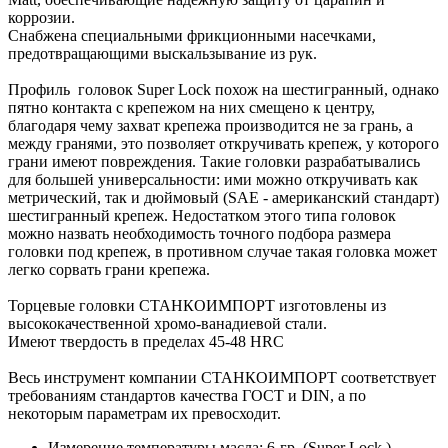
коррозии.
Снабжена специальными фрикционными насечками,
предотвращающими выскальзывание из рук.
Профиль головок Super Lock похож на шестигранный, однако
пятно контакта с крепежом на них смещено к центру,
благодаря чему захват крепежа производится не за грань, а
между гранями, это позволяет откручивать крепеж, у которого
грани имеют повреждения. Такие головки разрабатывались
для большей универсальности: ими можно откручивать как
метрический, так и дюймовый (SAE - американский стандарт)
шестигранный крепеж. Недостатком этого типа головок
можно назвать необходимость точного подбора размера
головки под крепеж, в противном случае такая головка может
легко сорвать грани крепежа.
Торцевые головки СТАНКОИМПОРТ изготовлены из
высококачественной хромо-ванадиевой стали.
Имеют твердость в пределах 45-48 HRC
Весь инструмент компании СТАНКОИМПОРТ соответствует
требованиям стандартов качества ГОСТ и DIN, а по
некоторым параметрам их превосходит.
Измерение температуры масла: 6-гр. (Super Lock )