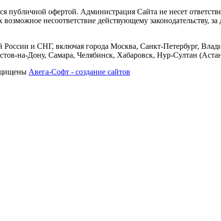
тся публичной офертой. Администрация Сайта не несет ответств
их возможное несоответствие действующему законодательству, з
 России и СНГ, включая города Москва, Санкт-Петербург, Влади
тов-на-Дону, Самара, Челябинск, Хабаровск, Нур-Султан (Астан
защищены
Авега-Софт - создание сайтов